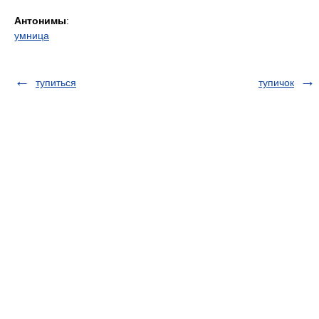
Антонимы
:
умница
тупиться
тупичок