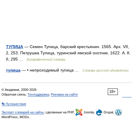
ТУПИЦА
— Семен Тупица, барский крестьянин. 1565. Арх. VII,
2, 253. Петрушка Тупица, туринский ямской охотник. 1622. А. К.
II, 295 …
Биографический словарь
тупица
— • непроходимый тупица …
Словарь русской идиоматики
© Академик, 2000-2026
18+
Обратная связь:
Техподдержка
,
Реклама на сайте
👣 Путешествия
Экспорт словарей на сайты
, сделанные на PHP,
Joomla,
Drupal,
WordPress, MODx.