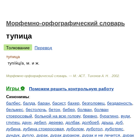
Морфемно-орфографический словарь
тупица
Толкование
Перевод
тупица
туп/и́ц/а, м. и ж.
Морфемно-орфографический словарь. — М.: АСТ.
.
Тихонов А. Н.
.
2002
.
Игры ⚽
Поможем решить контрольную работу
Синонимы
:
балбес
,
балда
,
баран
,
басист
,
бахер
,
безголовец
,
бездарность
,
бельмес
,
бестолочь
,
бетон
,
бибер
,
болван
,
болван
стоеросовый
,
больной на всю голову
,
бревно
,
буратино
,
вуди
,
глупец
,
даун
,
дебил
,
дерево
,
долбак
,
долбоеб
,
дрыщ
,
дуб
,
дубина
,
дубина стоеросовая
,
дуболом
,
дуботол
,
дуботряс
,
дундук
,
дупло
,
дурак
,
дурак дураком
,
дурак и не лечится
,
дурак