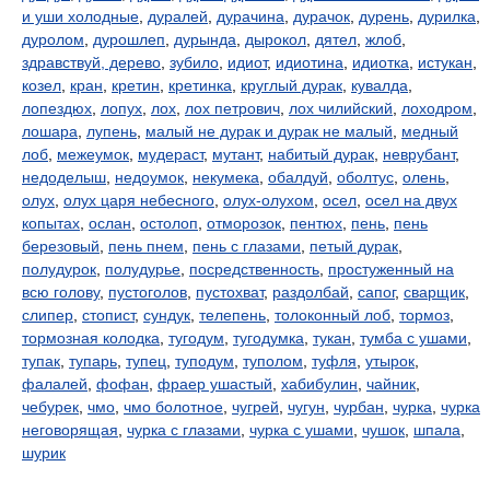
и уши холодные
,
дуралей
,
дурачина
,
дурачок
,
дурень
,
дурилка
,
дуролом
,
дурошлеп
,
дурында
,
дырокол
,
дятел
,
жлоб
,
здравствуй, дерево
,
зубило
,
идиот
,
идиотина
,
идиотка
,
истукан
,
козел
,
кран
,
кретин
,
кретинка
,
круглый дурак
,
кувалда
,
лопездюх
,
лопух
,
лох
,
лох петрович
,
лох чилийский
,
лоходром
,
лошара
,
лупень
,
малый не дурак и дурак не малый
,
медный
лоб
,
межеумок
,
мудераст
,
мутант
,
набитый дурак
,
неврубант
,
недоделыш
,
недоумок
,
некумека
,
обалдуй
,
оболтус
,
олень
,
олух
,
олух царя небесного
,
олух-олухом
,
осел
,
осел на двух
копытах
,
ослан
,
остолоп
,
отморозок
,
пентюх
,
пень
,
пень
березовый
,
пень пнем
,
пень с глазами
,
петый дурак
,
полудурок
,
полудурье
,
посредственность
,
простуженный на
всю голову
,
пустоголов
,
пустохват
,
раздолбай
,
сапог
,
сварщик
,
слипер
,
стопист
,
сундук
,
телепень
,
толоконный лоб
,
тормоз
,
тормозная колодка
,
тугодум
,
тугодумка
,
тукан
,
тумба с ушами
,
тупак
,
тупарь
,
тупец
,
туподум
,
туполом
,
туфля
,
утырок
,
фалалей
,
фофан
,
фраер ушастый
,
хабибулин
,
чайник
,
чебурек
,
чмо
,
чмо болотное
,
чугрей
,
чугун
,
чурбан
,
чурка
,
чурка
неговорящая
,
чурка с глазами
,
чурка с ушами
,
чушок
,
шпала
,
шурик