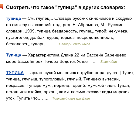
Смотреть что такое "тупица" в других словарях:
тупица
— См. глупец... Словарь русских синонимов и сходных
по смыслу выражений. под. ред. Н. Абрамова, М.: Русские
словари, 1999. тупица бездарность, глупец, тупой; некумека,
пустоголов, долбак, дурак, тормоз, посредственность,
безголовец, тупарь,… …
Словарь синонимов
Тупица
— Характеристика Длина 22 км Бассейн Баренцево
море Бассейн рек Печора Водоток Устье …
Википедия
ТУПИЦА
— архан. сухой мозжечок в трубке пера, душа. | Тупик,
тупица, глупыш, тупоголовый, глупый. Тупицею вытесан,
некрасив. Тупырь муж., пермяц., оренб. мужской член. Тупан,
пегаш или атайка, архан., камч. весьма схожие виды морских
уток. Тупить что,… …
Толковый словарь Даля