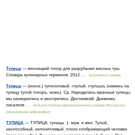
Тупица
— мясницкий топор для разрубания мясных туш.
Словарь кулинарных терминов. 2012 …
Кулинарный словарь
Тупица
— (иноск.) тупоголовый, глупый, глупышъ (намекъ на
тупицу тупой топоръ, ножъ). Ср. Народились мрачныя тупицы,
мы нахмурились и заострились. Достоевскій. Дневникъ
писателя …
Большой толково-фразеологический словарь Михельсона
(оригинальная орфография)
ТУПИЦА
— ТУПИЦА, тупицы. 1. муж. и жен. Тупой,
неспособный, непонятливый, плохо соображающий человек