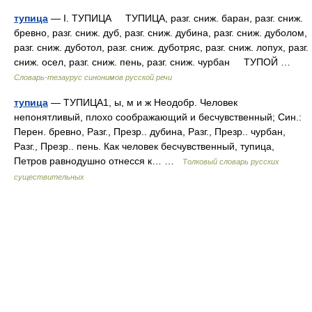
тупица
— I. ТУПИЦА ТУПИЦА, разг. сниж. баран, разг. сниж.
бревно, разг. сниж. дуб, разг. сниж. дубина, разг. сниж. дуболом,
разг. сниж. дуботол, разг. сниж. дуботряс, разг. сниж. лопух, разг.
сниж. осел, разг. сниж. пень, разг. сниж. чурбан ТУПОЙ …
Словарь-тезаурус синонимов русской речи
тупица
— ТУПИЦА1, ы, м и ж Неодобр. Человек
непонятливый, плохо соображающий и бесчувственный; Син.:
Перен. бревно, Разг., Презр.. дубина, Разг., Презр.. чурбан,
Разг., Презр.. пень. Как человек бесчувственный, тупица,
Петров равнодушно отнесся к… …
Толковый словарь русских
существительных